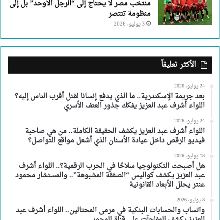
منتخب مصر لا يحتاج إلى “الرجل الأوحد” بل إلى
منظومة تنتصر
3 يوليو، 2026
الأكثر تعليقاً
24 يوليو، 2026
بعد جريمة الإسكندرية.. ما الذي يدفع إنسانا لقتل أقرب الناس إليه؟
اللواء أشرف عبد العزيز يفكك جذور العنف الأسري
24 يوليو، 2026
اللواء أشرف عبد العزيز يكشف الحقيقة الكاملة.. من هي صاحبة
فيديو الرقص داخل عيادة الأسنان الذي أشعل مواقع التواصل؟
18 يوليو، 2026
هل أصبحت التكنولوجيا سلاحًا في الحرب الرقمية؟.. اللواء أشرف
عبد العزيز يكشف كواليس “الصفقة المشبوهة”.. والمستشار محمود
عنتر يحلل الأبعاد القانونية
8 يوليو، 2026
واتساب والحسابات البنكية في مرمى المحتالين.. اللواء أشرف عبد
العزيز يكشف المفاجآت على قناة المحور