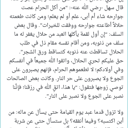
قال سهل -رضي الله عنه-: “من أكل الحرام عصت
جوارحه شاء أم أبى، علم أو لم يعلم؛ ومن كانت طعمته
حلالاً أطاعته جوارحه ووفقت للخيرات”. وقال بعض
السلف: “إن أول لقمة يأكلها العبد من حلال يغفر له ما
سلف من ذنوبه، ومن أقام نفسه مقام ذل في طلب
الحلال تساقطت عنه ذنوبه كتساقط ورق الشجر”.
حق عليكم تحري الحلال، واتقوا الله جميعاً في أنفسكم
وفي أولادكم؛ لا تطعموهم الحرام، فإنهم يصبرون على
الجوع ولا يصبرون على حر النار. وكانت بعض الصالحات
توصي زوجها فتقول: “يا هذا، اتقِ الله في رزقنا؛ فإنَّنا
نصبر على الجوع ولا نصبر على النار”.
ولا تزول قدما عبد يوم القيامة حتى يسأل عن ماله: من
أين اكتسبه؟ وفيما أنفقه؟ بل ستسأل حتى عن شربة