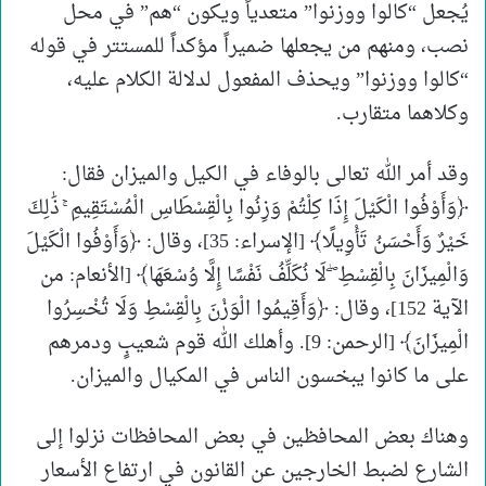
يُجعل “كالوا ووزنوا” متعدياً ويكون “هم” في محل
نصب، ومنهم من يجعلها ضميراً مؤكداً للمستتر في قوله
“كالوا ووزنوا” ويحذف المفعول لدلالة الكلام عليه،
وكلاهما متقارب.
وقد أمر الله تعالى بالوفاء في الكيل والميزان فقال:
﴿وَأَوْفُوا الْكَيْلَ إِذَا كِلْتُمْ وَزِنُوا بِالْقِسْطَاسِ الْمُسْتَقِيمِ ۚ ذَٰلِكَ
خَيْرٌ وَأَحْسَنُ تَأْوِيلًا﴾ [الإسراء: 35]، وقال: ﴿وَأَوْفُوا الْكَيْلَ
وَالْمِيزَانَ بِالْقِسْطِ ۖ لَا نُكَلِّفُ نَفْسًا إِلَّا وُسْعَهَا﴾ [الأنعام: من
الآية 152]، وقال: ﴿وَأَقِيمُوا الْوَزْنَ بِالْقِسْطِ وَلَا تُخْسِرُوا
الْمِيزَانَ﴾ [الرحمن: 9]. وأهلك الله قوم شعيبٍ ودمرهم
على ما كانوا يبخسون الناس في المكيال والميزان.
وهناك بعض المحافظين في بعض المحافظات نزلوا إلى
الشارع لضبط الخارجين عن القانون في ارتفاع الأسعار