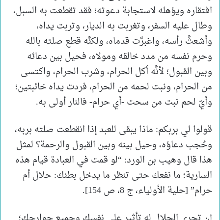
افتقاره ويؤهله لاستجابة دعوته؛ فقد تقطعت به السبل،
وطال عليه السفر، وتغربت به الديار، وتربت يداه،
وأشعثَّ رأسه، واغبرَّت قدماه، ولكنَّه قطع صلته بالله
وحرم نفسه من مدد خالقه ومولاه، فحيل بين دعائه
وبين القبول؛ لأنَّه أكل الحرام، وشرب الحرام، واكتسى
من الحرام، ونبت لحمه من الحرام، فردت يداه خائبتين؛
وأيّ لحم نبت من سحت -أي حرام- فالنار أولى به.
قولوا لي بربكم: ماذا يبقى للعبد إذا انقطعت صلته بربه،
وحُجب دعاؤه، وحيل بينه وبين القبول والرحمة؟ لمثل
هذا قال وهيب بن الورد: “لو قمت في العبادة قيام هذه
السارية؛ ما نفعك حتى تنظر ما يدخل بطنك: حلال أم
حرام” [حلية الأولياء، ج 8، ص 154].
إن تحري الحلال له تأثير على نفسك وجميع جوارحك؛