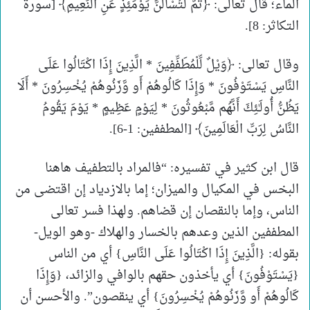
الماء؛ قال تعالى: ﴿ثُمَّ لَتُسْأَلُنَّ يَوْمَئِذٍ عَنِ النَّعِيمِ﴾ [سورة
التكاثر: 8].
وقال تعالى: ﴿وَيْلٌ لِّلْمُطَفِّفِينَ * الَّذِينَ إِذَا اكْتَالُوا عَلَى
النَّاسِ يَسْتَوْفُونَ * وَإِذَا كَالُوهُمْ أَو وَّزَنُوهُمْ يُخْسِرُونَ * أَلَا
يَظُنُّ أُولَـٰئِكَ أَنَّهُم مَّبْعُوثُونَ * لِيَوْمٍ عَظِيمٍ * يَوْمَ يَقُومُ
النَّاسُ لِرَبِّ الْعَالَمِينَ﴾ [المطففين: 1-6].
قال ابن كثير في تفسيره: “فالمراد بالتطفيف هاهنا
البخس في المكيال والميزان؛ إما بالازدياد إن اقتضى من
الناس، وإما بالنقصان إن قضاهم. ولهذا فسر تعالى
المطففين الذين وعدهم بالخسار والهلاك -وهو الويل-
بقوله: {الَّذِينَ إِذَا اكْتَالُوا عَلَى النَّاسِ} أي من الناس
{يَسْتَوْفُونَ} أي يأخذون حقهم بالوافي والزائد، {وَإِذَا
كَالُوهُمْ أَو وَّزَنُوهُمْ يُخْسِرُونَ} أي ينقصون”. والأحسن أن