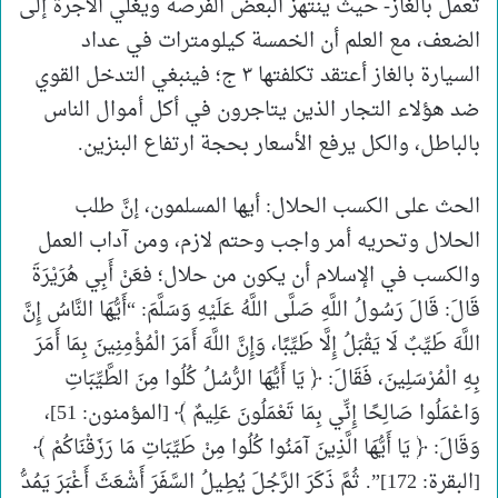
تعمل بالغاز- حيث ينتهز البعض الفرصة ويغلي الأجرة إلى
الضعف، مع العلم أن الخمسة كيلومترات في عداد
السيارة بالغاز أعتقد تكلفتها ٣ ج؛ فينبغي التدخل القوي
ضد هؤلاء التجار الذين يتاجرون في أكل أموال الناس
بالباطل، والكل يرفع الأسعار بحجة ارتفاع البنزين.
الحث على الكسب الحلال: أيها المسلمون، إنَّ طلب
الحلال وتحريه أمر واجب وحتم لازم، ومن آداب العمل
والكسب في الإسلام أن يكون من حلال؛ فعَنْ أَبِي هُرَيْرَةَ
قَالَ: قَالَ رَسُولُ اللَّهِ صَلَّى اللَّهُ عَلَيْهِ وَسَلَّمَ: “أَيُّهَا النَّاسُ إِنَّ
اللَّهَ طَيِّبٌ لَا يَقْبَلُ إِلَّا طَيِّبًا، وَإِنَّ اللَّهَ أَمَرَ الْمُؤْمِنِينَ بِمَا أَمَرَ
بِهِ الْمُرْسَلِينَ، فَقَالَ: ﴿ يَا أَيُّهَا الرُّسُلُ كُلُوا مِنَ الطَّيِّبَاتِ
وَاعْمَلُوا صَالِحًا إِنِّي بِمَا تَعْمَلُونَ عَلِيمٌ ﴾ [المؤمنون: 51]،
وَقَالَ: ﴿ يَا أَيُّهَا الَّذِينَ آمَنُوا كُلُوا مِنْ طَيِّبَاتِ مَا رَزَقْنَاكُمْ ﴾
[البقرة: 172]”. ثُمَّ ذَكَرَ الرَّجُلَ يُطِيلُ السَّفَرَ أَشْعَثَ أَغْبَرَ يَمُدُّ