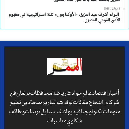
3 يوليو، 2026
اللواء أشرف عبد العزيز: «الأوكتاجون» نقلة استراتيجية في مفهوم
الأمن القومي المصرى
أخبار
اقتصاد
عالم
حوادث
رياضة
محافظات
برلمان
فن
شركاء النجاح
مقالات
توك شو
تقارير
صحة
دين
تعليم
منوعات
تكنولوجيا
فيديو
لايف ستايل
ترندات
وظائف
شكاوي
مناسبات