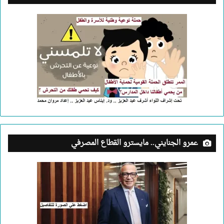
عمرو الجنايني.. مايسترو القطاع المصرفي