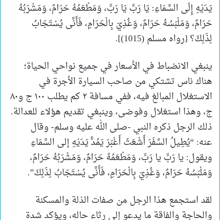
يَدَيْهِ إِلَى السَّمَاءِ: يَا رَبِّ يَا رَبِّ، وَمَطْعَمُهُ حَرَامٌ، وَمَشْرَبُهُ
حَرَامٌ، وَمَلْبَسُهُ حَرَامٌ، وَغُذِيَ بِالْحَرَامِ، فَأَنَّى يُسْتَجَابُ
لِذَلِكَ؟ [رواه مسلم (1015)].
ينبغي الانضباط في الأسعار في جميع نواحي الحياة؛
هناك ناس تشتكي من صاحب السيارة الأجرة في
الاستغلال المبالغ فيه، ففي مسافة ٢ كم يطلب ١٠٠ ج و٨٠
ج، وهذا استغلال وفوضى، وينبغي تقديم هؤلاء للعدالة.
ذلك الرجل ذكره النبي -صلى الله عليه وسلم- وقال
عنه: “يُطِيلُ السَّفَرَ أَشْعَثَ أَغْبَرَ يَمُدُّ يَدَيْهِ إلى السَّمَاءِ
ويقول: يا رَبِّ يا رَبِّ، وَمَطْعَمُهُ حَرَامٌ، وَمَشْرَبُهُ حَرَامٌ،
وَمَلْبَسُهُ حَرَامٌ، وَغُذِيَ بِالْحَرَامِ، فَأَنَّى يُسْتَجَابُ لِذَلِكَ”.
لقد استجمع هذا الرجل من صفات الذلة والمسكنة
والحاجة والفاقة ما يدعو إلى رثاء حاله، ويؤكد شدة