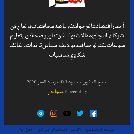
أخبار
اقتصاد
عالم
حوادث
رياضة
محافظات
برلمان
فن
شركاء النجاح
مقالات
توك شو
تقارير
صحة
دين
تعليم
منوعات
تكنولوجيا
فيديو
لايف ستايل
ترندات
وظائف
شكاوي
مناسبات
جميع الحقوق محفوظة © جريدة الممر 2020
Powered by
ميجافون
سياسة الخصوصية
اتفاقية الاستخدام
من نحن
اتصل بنا