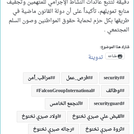
دقيقة لتتبع عائدات النشاط الإجرامي للمتهمين وتجفيف
منابع تمويلهم، تأكيداً على أن دولة القانون ماضية في
طريقها بكل حزم لحماية حقوق المواطنين وصون السلم
المجتمعي .
شارك هذا الموضوع:
تدوينة
طباعة
#security
#فرص_عمل
#مراقب_أمن
#وظائف
FalconGroupInternational#
securityguard
التجمع الخامس
القبض علي صبري نخنوخ
اولاد صبري نخنوخ
ثروة صبري نخنوخ
رجاله صبري نخنوخ