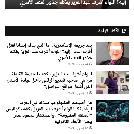
إليه؟ اللواء أشرف عبد العزيز يفكك جذور العنف الأسري
الناس
إليه؟
اللواء
أشرف
عبد
الأكثر قراءة
العزيز
يفكك
بعد جريمة الإسكندرية.. ما الذي يدفع إنسانا لقتل
جذور
أقرب الناس إليه؟ اللواء أشرف عبد العزيز يفكك
العنف
جذور العنف الأسري
الأسري
24 يوليو، 2026
اللواء أشرف عبد العزيز يكشف الحقيقة الكاملة..
من هي صاحبة فيديو الرقص داخل عيادة الأسنان
الذي أشعل مواقع التواصل؟
24 يوليو، 2026
هل أصبحت التكنولوجيا سلاحًا في الحرب
الرقمية؟.. اللواء أشرف عبد العزيز يكشف كواليس
“الصفقة المشبوهة”.. والمستشار محمود عنتر
يحلل الأبعاد القانونية
18 يوليو، 2026