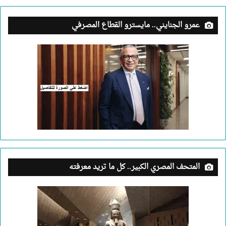
عمرو الجنايني.. مايسترو القطاع المصرفي
المتحف المصري الكبير.. كل ما تريد معرفته