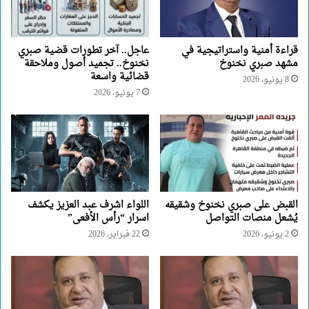
قراءة أمنية واستراتيجية في
عاجل.. آخر تطورات قضية صبري
مشهد صبري نخنوخ
نخنوخ.. تجميد أصول وملاحقة
قضائية واسعة
8 يونيو، 2026
7 يونيو، 2026
القبض على صبري نخنوخ وشقيقه
اللواء اشرف عبد العزيز يكشف
يُشعل منصات التواصل
اسرار “رأس الأفعى”
2 يونيو، 2026
22 فبراير، 2026