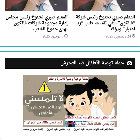
المعلم صبري نخنوخ رئيس شركة
المعلم صبري نخنوخ رئيس مجلس
“فالكون” ينفي تقديمه طلب “رد
إدارة مجموعة شركات فالكون
اعتبار” ويؤكد…
يهنئ جموع الشعب…
24 ديسمبر، 2025
5 يونيو، 2025
حملة توعية الأطفال ضد التحرش