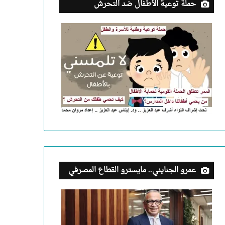
حملة توعية الأطفال ضد التحرش
عمرو الجنايني.. مايسترو القطاع المصرفي