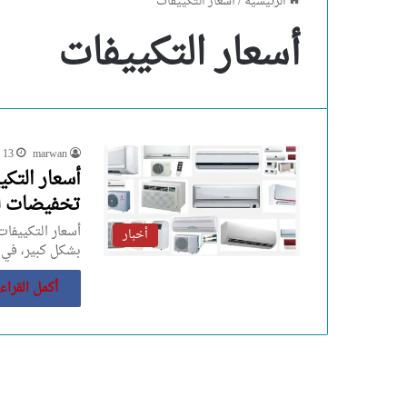
الرئيسية
/
أسعار التكييفات
أسعار التكييفات
marwan
13 يونيو، 2024
أسعار التكي
تخفيضات له
أسعار التكييفا
أخبار
بشكل كبير، في 
أكمل القراء