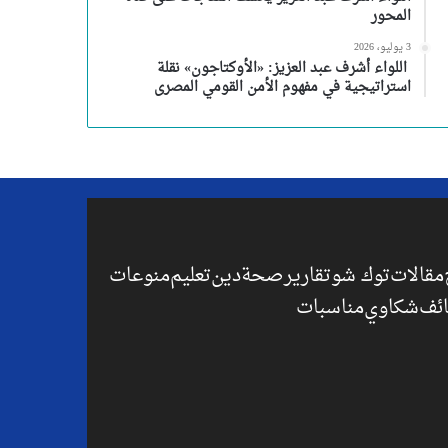
المحور
3 يوليو، 2026
اللواء أشرف عبد العزيز: «الأوكتاجون» نقلة
استراتيجية في مفهوم الأمن القومي المصرى
مقالات
توك شو
تقارير
صحة
دين
تعليم
منوعات
ئف
شكاوي
مناسبات