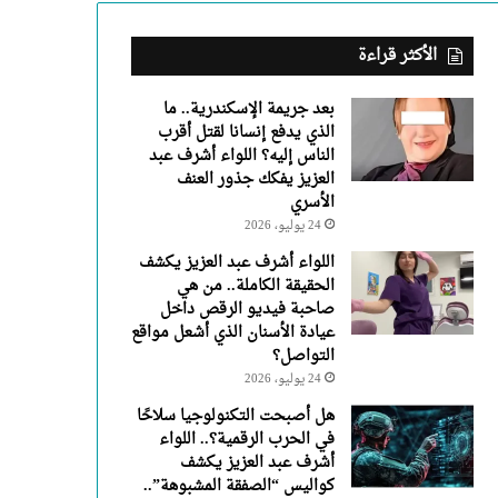
عبد
العزيز
يفكك
الأكثر قراءة
جذور
العنف
بعد جريمة الإسكندرية.. ما
الأسري
الذي يدفع إنسانا لقتل أقرب
الناس إليه؟ اللواء أشرف عبد
العزيز يفكك جذور العنف
الأسري
24 يوليو، 2026
اللواء أشرف عبد العزيز يكشف
الحقيقة الكاملة.. من هي
صاحبة فيديو الرقص داخل
عيادة الأسنان الذي أشعل مواقع
التواصل؟
24 يوليو، 2026
هل أصبحت التكنولوجيا سلاحًا
في الحرب الرقمية؟.. اللواء
أشرف عبد العزيز يكشف
كواليس “الصفقة المشبوهة”..