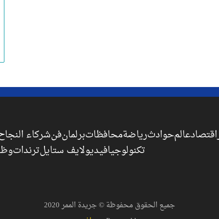
اقتصاد
عالم
حوادث
رياضة
محافظات
برلمان
فن
شركاء النجاح
تكنولوجيا
فيديو
لايف ستايل
ترندات
وظا
جميع الحقوق محفوظة © جريدة الممر 2020