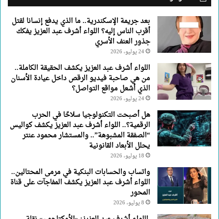
العزيز
يفكك
بعد جريمة الإسكندرية.. ما الذي يدفع إنسانا لقتل
جذور
أقرب الناس إليه؟ اللواء أشرف عبد العزيز يفكك
العنف
جذور العنف الأسري
الأسري
24 يوليو، 2026
اللواء أشرف عبد العزيز يكشف الحقيقة الكاملة..
من هي صاحبة فيديو الرقص داخل عيادة الأسنان
الذي أشعل مواقع التواصل؟
24 يوليو، 2026
هل أصبحت التكنولوجيا سلاحًا في الحرب
الرقمية؟.. اللواء أشرف عبد العزيز يكشف كواليس
“الصفقة المشبوهة”.. والمستشار محمود عنتر
يحلل الأبعاد القانونية
18 يوليو، 2026
واتساب والحسابات البنكية في مرمى المحتالين..
اللواء أشرف عبد العزيز يكشف المفاجآت على قناة
المحور
8 يوليو، 2026