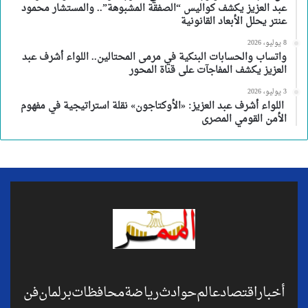
عبد العزيز يكشف كواليس “الصفقة المشبوهة”.. والمستشار محمود
عنتر يحلل الأبعاد القانونية
8 يوليو، 2026
واتساب والحسابات البنكية في مرمى المحتالين.. اللواء أشرف عبد
العزيز يكشف المفاجآت على قناة المحور
3 يوليو، 2026
اللواء أشرف عبد العزيز: «الأوكتاجون» نقلة استراتيجية في مفهوم
الأمن القومي المصرى
أخبار
اقتصاد
عالم
حوادث
رياضة
محافظات
برلمان
فن