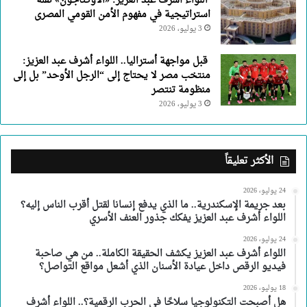
اللواء أشرف عبد العزيز: «الأوكتاجون» نقلة
استراتيجية في مفهوم الأمن القومي المصرى
3 يوليو، 2026
قبل مواجهة أستراليا.. اللواء أشرف عبد العزيز:
منتخب مصر لا يحتاج إلى “الرجل الأوحد” بل إلى
منظومة تنتصر
3 يوليو، 2026
الأكثر تعليقاً
24 يوليو، 2026
بعد جريمة الإسكندرية.. ما الذي يدفع إنسانا لقتل أقرب الناس إليه؟
اللواء أشرف عبد العزيز يفكك جذور العنف الأسري
24 يوليو، 2026
اللواء أشرف عبد العزيز يكشف الحقيقة الكاملة.. من هي صاحبة
فيديو الرقص داخل عيادة الأسنان الذي أشعل مواقع التواصل؟
18 يوليو، 2026
هل أصبحت التكنولوجيا سلاحًا في الحرب الرقمية؟.. اللواء أشرف