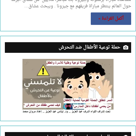
حول العالم ينتظر مباراة فريقهم مع جيرونا . ويبحث عشاق…
أكمل القراءة »
حملة توعية الأطفال ضد التحرش