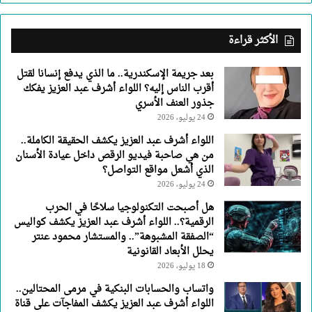
اللواء
أشرف
عبد
الأكثر قراءة
العزيز
يفكك
بعد جريمة الإسكندرية.. ما الذي يدفع إنسانا لقتل
جذور
أقرب الناس إليه؟ اللواء أشرف عبد العزيز يفكك
العنف
جذور العنف الأسري
الأسري
24 يوليو، 2026
اللواء أشرف عبد العزيز يكشف الحقيقة الكاملة..
من هي صاحبة فيديو الرقص داخل عيادة الأسنان
الذي أشعل مواقع التواصل؟
24 يوليو، 2026
هل أصبحت التكنولوجيا سلاحًا في الحرب
الرقمية؟.. اللواء أشرف عبد العزيز يكشف كواليس
“الصفقة المشبوهة”.. والمستشار محمود عنتر
يحلل الأبعاد القانونية
18 يوليو، 2026
واتساب والحسابات البنكية في مرمى المحتالين..
اللواء أشرف عبد العزيز يكشف المفاجآت على قناة