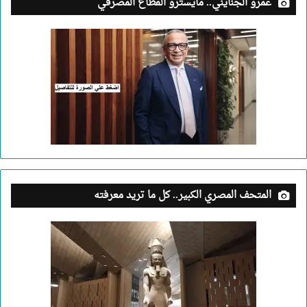
عمرو الجنايني.. مايسترو القطاع المصرفي
المتحف المصري الكبير.. كل ما تريد معرفته