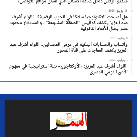
فيديو الرقص داخل عيادة الأسنان الذي أشعل مواقع التواصل؟
18 يوليو، 2026
هل أصبحت التكنولوجيا سلاحًا في الحرب الرقمية؟.. اللواء أشرف
عبد العزيز يكشف كواليس “الصفقة المشبوهة”.. والمستشار محمود
عنتر يحلل الأبعاد القانونية
8 يوليو، 2026
واتساب والحسابات البنكية في مرمى المحتالين.. اللواء أشرف عبد
العزيز يكشف المفاجآت على قناة المحور
3 يوليو، 2026
اللواء أشرف عبد العزيز: «الأوكتاجون» نقلة استراتيجية في مفهوم
الأمن القومي المصرى