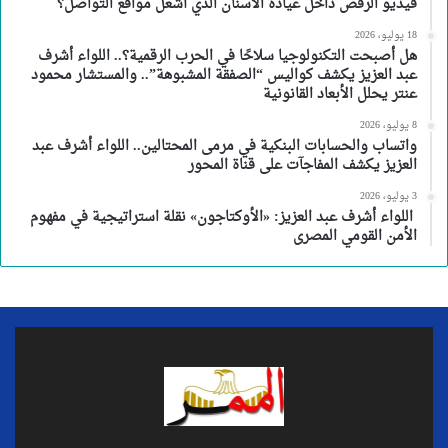
فيديو الرقص داخل عيادة الأسنان الذي أشعل مواقع التواصل؟
18 يوليو، 2026
هل أصبحت التكنولوجيا سلاحًا في الحرب الرقمية؟.. اللواء أشرف
عبد العزيز يكشف كواليس “الصفقة المشبوهة”.. والمستشار محمود
عنتر يحلل الأبعاد القانونية
8 يوليو، 2026
واتساب والحسابات البنكية في مرمى المحتالين.. اللواء أشرف عبد
العزيز يكشف المفاجآت على قناة المحور
3 يوليو، 2026
اللواء أشرف عبد العزيز: «الأوكتاجون» نقلة استراتيجية في مفهوم
الأمن القومي المصرى