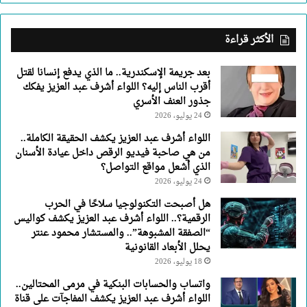
اللواء
أشرف
عبد
الأكثر قراءة
العزيز
يفكك
بعد جريمة الإسكندرية.. ما الذي يدفع إنسانا لقتل
جذور
أقرب الناس إليه؟ اللواء أشرف عبد العزيز يفكك
العنف
جذور العنف الأسري
الأسري
24 يوليو، 2026
اللواء أشرف عبد العزيز يكشف الحقيقة الكاملة..
من هي صاحبة فيديو الرقص داخل عيادة الأسنان
الذي أشعل مواقع التواصل؟
24 يوليو، 2026
هل أصبحت التكنولوجيا سلاحًا في الحرب
الرقمية؟.. اللواء أشرف عبد العزيز يكشف كواليس
“الصفقة المشبوهة”.. والمستشار محمود عنتر
يحلل الأبعاد القانونية
18 يوليو، 2026
واتساب والحسابات البنكية في مرمى المحتالين..
اللواء أشرف عبد العزيز يكشف المفاجآت على قناة