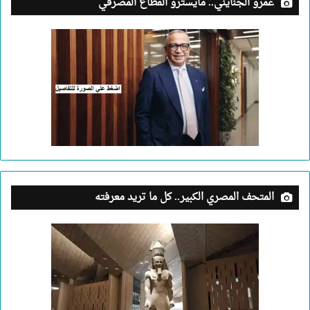
عمرو الجنايني.. مايسترو القطاع المصرفي
المتحف المصري الكبير.. كل ما تريد معرفته