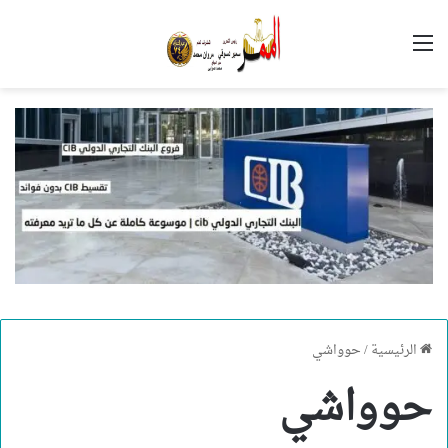
القائمة
الرئيسية
/
حوواشي
حوواشي