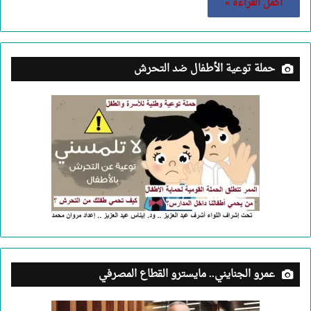
أكمل القراءة »
حملة توعية الأطفال ضد التحرش
عمرو الجنايني.. مايسترو القطاع المصرفي