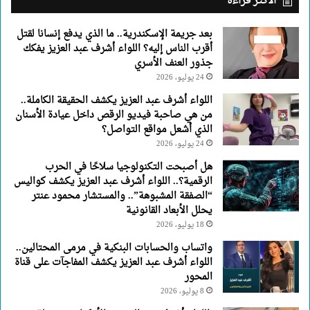
الأكثر قراءة
العزيز
يفكك
بعد جريمة الإسكندرية.. ما الذي يدفع إنسانا لقتل
جذور
أقرب الناس إليه؟ اللواء أشرف عبد العزيز يفكك
العنف
جذور العنف الأسري
الأسري
24 يوليو، 2026
اللواء أشرف عبد العزيز يكشف الحقيقة الكاملة..
من هي صاحبة فيديو الرقص داخل عيادة الأسنان
الذي أشعل مواقع التواصل؟
24 يوليو، 2026
هل أصبحت التكنولوجيا سلاحًا في الحرب
الرقمية؟.. اللواء أشرف عبد العزيز يكشف كواليس
“الصفقة المشبوهة”.. والمستشار محمود عنتر
يحلل الأبعاد القانونية
18 يوليو، 2026
واتساب والحسابات البنكية في مرمى المحتالين..
اللواء أشرف عبد العزيز يكشف المفاجآت على قناة
المحور
8 يوليو، 2026