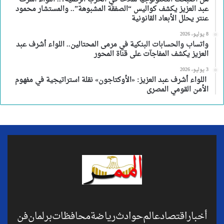
عبد العزيز يكشف كواليس “الصفقة المشبوهة”.. والمستشار محمود
عنتر يحلل الأبعاد القانونية
8 يوليو، 2026
واتساب والحسابات البنكية في مرمى المحتالين.. اللواء أشرف عبد
العزيز يكشف المفاجآت على قناة المحور
3 يوليو، 2026
اللواء أشرف عبد العزيز: «الأوكتاجون» نقلة استراتيجية في مفهوم
الأمن القومي المصرى
أخبار
اقتصاد
عالم
حوادث
رياضة
محافظات
برلمان
فن