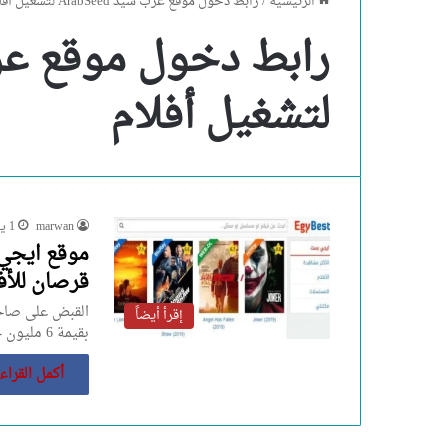
الرئيسية
/
رابط دخول موقع عرب سيد ArabSeed لتشغيل أفلام
لتشغيل أفلام
marwan
1 يوليو، 2023
قرصان للأفل
القبض على صاحب
إقرأ أيضاً
بقيمة 6 مليون جنيه، وجهاز لاب تب يدير…
أكمل القراء