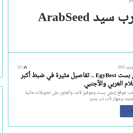
رابط دخول موقع عرب سيد ArabSeed
221
موقع ايجي بست EgyBest .. تفاصيل مثيرة في ضبط أكبر
ام العربي والأجنبي
 موقع إيجي بست وموفيز لاند، والعثور على تحويلات مالية
ة »