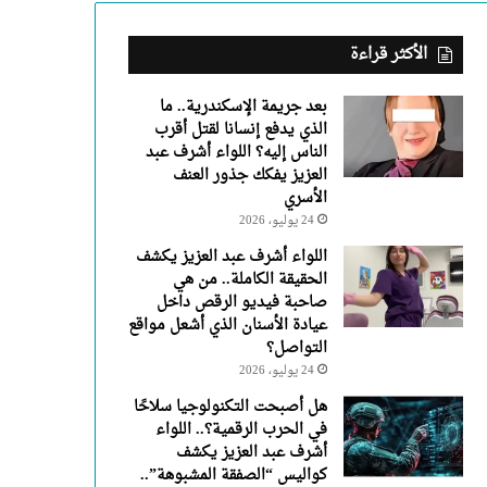
عبد
العزيز
يفكك
الأكثر قراءة
جذور
العنف
بعد جريمة الإسكندرية.. ما
الأسري
الذي يدفع إنسانا لقتل أقرب
الناس إليه؟ اللواء أشرف عبد
العزيز يفكك جذور العنف
الأسري
24 يوليو، 2026
اللواء أشرف عبد العزيز يكشف
الحقيقة الكاملة.. من هي
صاحبة فيديو الرقص داخل
عيادة الأسنان الذي أشعل مواقع
التواصل؟
24 يوليو، 2026
هل أصبحت التكنولوجيا سلاحًا
في الحرب الرقمية؟.. اللواء
أشرف عبد العزيز يكشف
كواليس “الصفقة المشبوهة”..