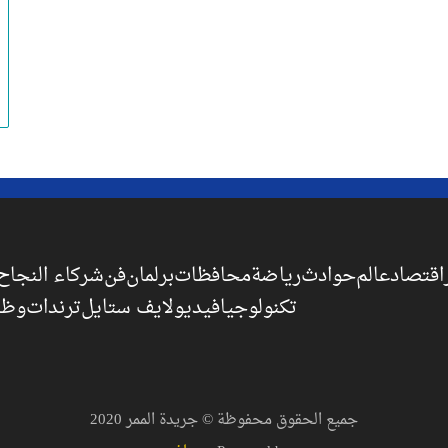
اقتصاد
عالم
حوادث
رياضة
محافظات
برلمان
فن
شركاء النجاح
تكنولوجيا
فيديو
لايف ستايل
ترندات
وظا
جميع الحقوق محفوظة © جريدة الممر 2020