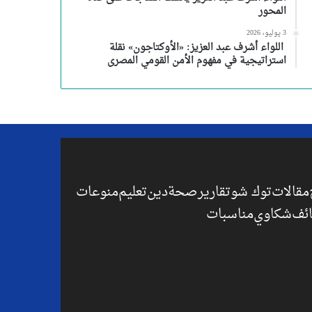
المحور
3 يوليو، 2026
اللواء أشرف عبد العزيز: «الأوكتاجون» نقلة
استراتيجية في مفهوم الأمن القومي المصرى
مقالات
توك شو
تقارير
صحة
دين
تعليم
منوعات
ئف
شكاوي
مناسبات