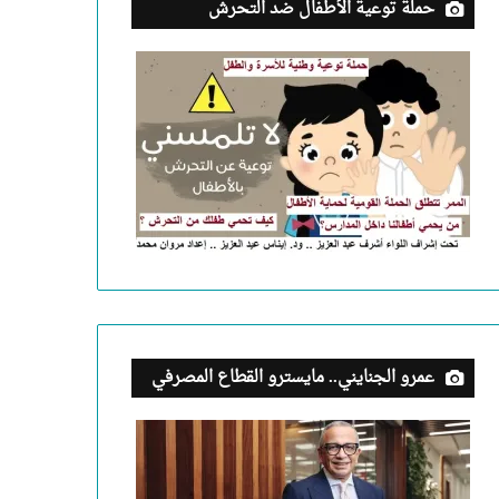
حملة توعية الأطفال ضد التحرش
عمرو الجنايني.. مايسترو القطاع المصرفي