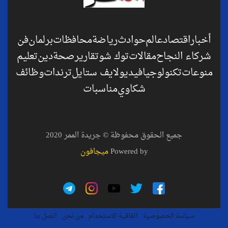
أخبار
اقتصاد
عالم
حوادث
رياضة
محافظات
برلمان
فن
شركاء النجاح
مقالات
توك شو
تقارير
صحة
دين
تعليم
منوعات
تكنولوجيا
فيديو
لايف ستايل
ترندات
وظائف
شكاوي
مناسبات
جميع الحقوق محفوظة © جريدة الممر 2020
Powered by
ميجافون
سياسة الخصوصية
اتفاقية الاستخدام
من نحن
اتصل بنا