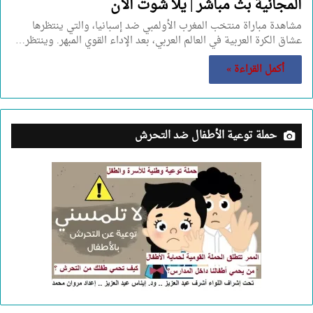
المجانية بث مباشر | يلا شوت الآن
مشاهدة مباراة منتخب المغرب الأولمبي ضد إسبانيا، والتي ينتظرها
عشاق الكرة العربية في العالم العربي، بعد الإداء القوي المبهر. وينتظر…
أكمل القراءة »
حملة توعية الأطفال ضد التحرش