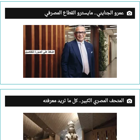
عمرو الجنايني.. مايسترو القطاع المصرفي
المتحف المصري الكبير.. كل ما تريد معرفته