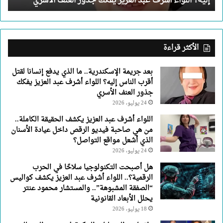
إليه؟ اللواء أشرف عبد العزيز يفكك جذور العنف الأسري
الناس
إليه؟
اللواء
أشرف
عبد
الأكثر قراءة
العزيز
يفكك
بعد جريمة الإسكندرية.. ما الذي يدفع إنسانا لقتل
جذور
أقرب الناس إليه؟ اللواء أشرف عبد العزيز يفكك
العنف
جذور العنف الأسري
الأسري
24 يوليو، 2026
اللواء أشرف عبد العزيز يكشف الحقيقة الكاملة..
من هي صاحبة فيديو الرقص داخل عيادة الأسنان
الذي أشعل مواقع التواصل؟
24 يوليو، 2026
هل أصبحت التكنولوجيا سلاحًا في الحرب
الرقمية؟.. اللواء أشرف عبد العزيز يكشف كواليس
“الصفقة المشبوهة”.. والمستشار محمود عنتر
يحلل الأبعاد القانونية
18 يوليو، 2026