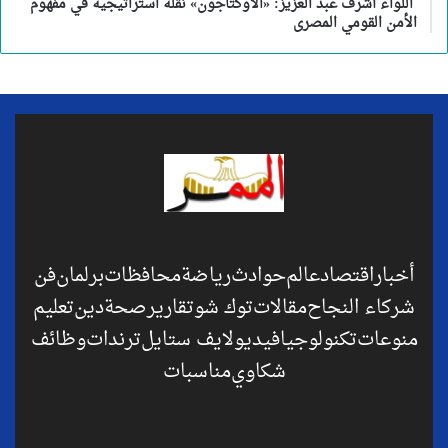
اللواء أشرف عبد العزيز: «الأوكتاجون» نقلة استراتيجية في مفهوم
الأمن القومي المصرى
أخبار
اقتصاد
عالم
حوادث
رياضة
محافظات
برلمان
فن
شركاء النجاح
مقالات
توك شو
تقارير
صحة
دين
تعليم
منوعات
تكنولوجيا
فيديو
لايف ستايل
ترندات
وظائف
شكاوي
مناسبات