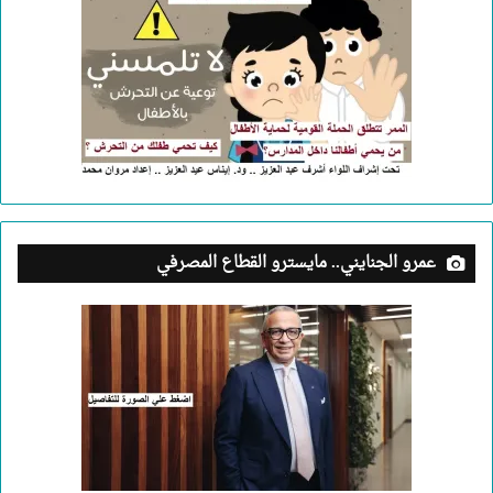
عمرو الجنايني.. مايسترو القطاع المصرفي