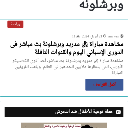
وبرشلونه
رياضة
marwan
21 أبريل، 2024
11
مشاهدة مباراة ريال مدريد وبرشلونة بث مباشر فى
الدورى الإسباني اليوم والقنوات الناقلة
مشاهدة مباراة ريال مدريد وبرشلونة بث مباشر، أحد أقوي الكلاسيكو
الأوربي، التي ينتظرها ملايين الجماهير في العالم. ويلعب الفريقين
المباراة…
أكمل القراءة »
حملة توعية الأطفال ضد التحرش